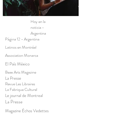
Hoy en la
noticia -
Argentina
Página 12 - Argentina
Latinos en Montréal
Association Monarca
El País México
Beax Arts Magazine
La Presse
Revue Les Libraires
La Fabrique Culturel
Le journal de Montreal
La Presse
Magazine Échos Vedettes