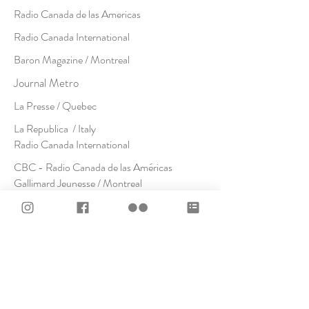
Radio Canada de las Americas
Radio Canada International
Baron Magazine / Montreal
Journal Metro
La Presse / Quebec
La Republica / Italy
Radio Canada International
CBC - Radio Canada de las Américas
Gallimard Jeunesse / Montreal
CBC / Crash Gallery
Practice Studies
Design Monat / Graz
Ion Magazine
a! Diseño / Mexico
Chatelaine Magazine / Quebec