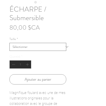
ÉCHARPE /
Submersible
Prix
80,00 $CA
Taille
*
Quantité
*
Ajouter au panier
Magnifique foulard avec une de mes
illustrations originales pour la
collaboration avec le groupe de