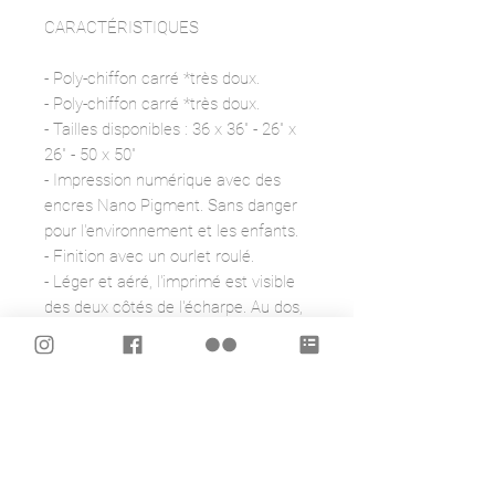
CARACTÉRISTIQUES
- Poly-chiffon carré *très doux.
- Poly-chiffon carré *très doux.
- Tailles disponibles : 36 x 36" - 26" x
26" - 50 x 50"
- Impression numérique avec des
encres Nano Pigment. Sans danger
pour l'environnement et les enfants.
- Finition avec un ourlet roulé.
- Léger et aéré, l'imprimé est visible
des deux côtés de l'écharpe. Au dos,
l'imprimé est à 70 %
- Semi-transparent avec une belle
brillance modérée.
- Lignes d'impression nettes et
séparation des couleurs.
- Lavage à la main à l'eau froide avec
un savon délicat. Séchage à plat.