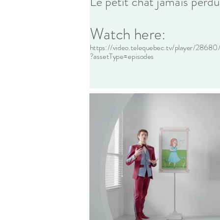
Le petit chat jamais perdu
Watch here:
https://video.telequebec.tv/player/28680
?assetType=episodes