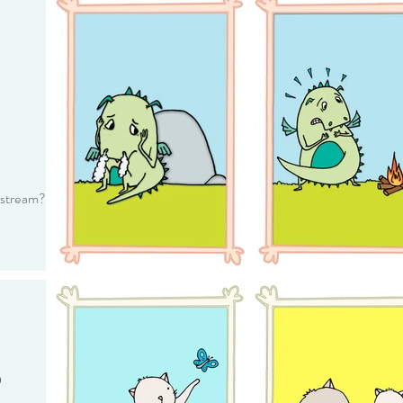
/stream?
5