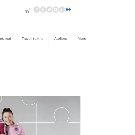
ec moi
Travail textile
Ateliers
More