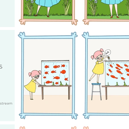
s
/stream