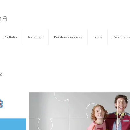
na
Portfolio
Animation
Peintures murales
Expos
Dessine av
:
ec