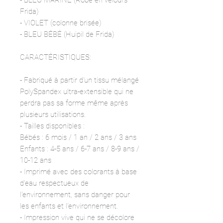
- BLEU MARINE (Robe en velours
Frida)
- VIOLET (colonne brisée)
- BLEU BÉBÉ (Huipil de Frida)
CARACTÉRISTIQUES:
- Fabriqué à partir d'un tissu mélangé
PolySpandex ultra-extensible qui ne
perdra pas sa forme même après
plusieurs utilisations.
- Tailles disponibles :
Bébés : 6 mois / 1 an / 2 ans / 3 ans
Enfants : 4-5 ans / 6-7 ans / 8-9 ans /
10-12 ans
- Imprimé avec des colorants à base
d'eau respectueux de
l'environnement, sans danger pour
les enfants et l'environnement.
- Impression vive qui ne se décolore