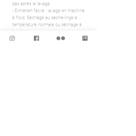
pas après le lavage.
- Entretien facile : lavage en machine
à froid. Séchage au sèche-linge à
température normale ou séchage à
l'air libre.
- Finition ceinture élastique
confortable
- Ceinture et ourlets surpiqués.
- Mon tissu est fabriqué au Canada
et contient 88% de polyester et 12%
d'élasthanne
- 100% fabriqué à Montréal avec un
peu d'amour supplémentaire.
Veuillez mesurer la petite fille qui
portera les leggings et comparer les
tableaux de mesures des tailles sur
les 2 dernières photos pour vous
assurer de commander la bonne
taille.