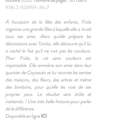
octobre 2020. Nombre de pages : 30 ISBN : 
978-2-924959-36-7
À l'occasion de la fête des enfants, Frida 
organise une grande fête à laquelle elle a invité 
tous ses amis. Alors qu'elle prépare les 
décorations avec Tonito, elle découvre qu'il lui 
a caché le fait qu'il ne voit pas les couleurs. 
Pour Frida, la vie sans couleurs est 
impensable. Elle emmène son amie dans leur 
quartier de Coyoacán et lui raconte les teintes 
des maisons, des fleurs, des arbres et même 
des bonbons, pour qu'elle les voie de ses 
propres yeux. Le résultat sera drôle et 
inattendu ! Une très belle histoire pour parler 
de la différence.
Disponible en ligne 
ICI